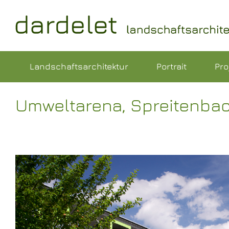
Skip
to
content
Landschaftsarchitektur
Portrait
Pro
Umweltarena, Spreitenba