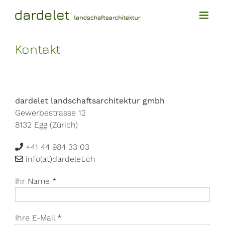
Skip
to
content
Kontakt
dardelet landschaftsarchitektur gmbh
Gewerbestrasse 12
8132 Egg (Zürich)
+41 44 984 33 03
info(at)dardelet.ch
Ihr Name *
Ihre E-Mail *