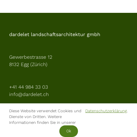
dardelet landschaftsarchitektur gmbh
Gewerbestrasse 12
8132 Egg (Zürich)
+41 44 984 33 03
info@dardelet.ch
Diese Website verwendet Cookies und
Datenschutzerklärung
.
Dienste von Dritten. Weitere
Informationen finden Sie in unserer
Ok
© Dardelet Landschaftsarchitektur GmbH |
Datenschutzerklärung