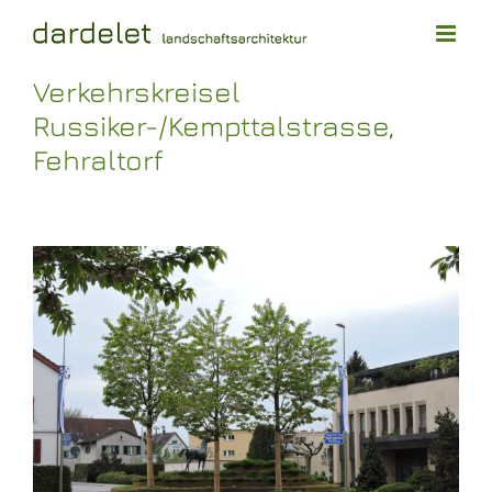
Skip
to
content
Verkehrskreisel
Russiker-/Kempttalstrasse,
Fehraltorf