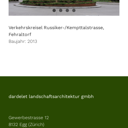
Verkehrskreisel Russiker-/Kempttalstrasse,
Fehraltorf
Baujahr: 2013
dardelet landschaftsarchitektur gmbh
Gewerbestrasse 12
8132 Egg (Zürich)